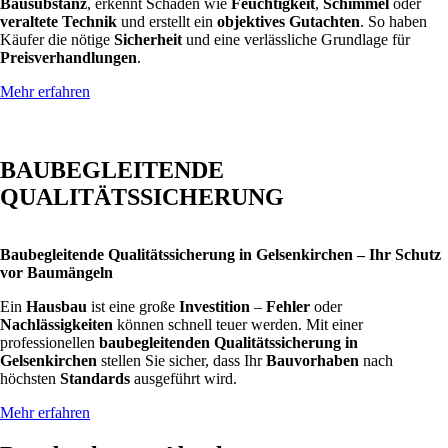
Bausubstanz
, erkennt Schäden wie
Feuchtigkeit
,
Schimmel
oder
veraltete Technik
und erstellt ein
objektives Gutachten
. So haben
Käufer die nötige
Sicherheit
und eine verlässliche Grundlage für
Preisverhandlungen
.
Mehr erfahren
BAUBEGLEITENDE
QUALITÄTSSICHERUNG
Baubegleitende Qualitätssicherung in Gelsenkirchen – Ihr Schutz
vor Baumängeln
Ein
Hausbau
ist eine große
Investition
–
Fehler
oder
Nachlässigkeiten
können schnell teuer werden. Mit einer
professionellen
baubegleitenden Qualitätssicherung in
Gelsenkirchen
stellen Sie sicher, dass Ihr
Bauvorhaben
nach
höchsten
Standards
ausgeführt wird.
Mehr erfahren